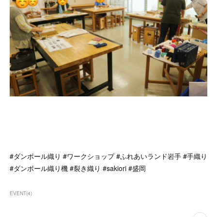
#ダンボール織り #ワークショップ #ふれあいランド岩手 #手織り
#ダンボール織り機 #裂き織り #sakiori #盛岡
EVENT
(
4
)