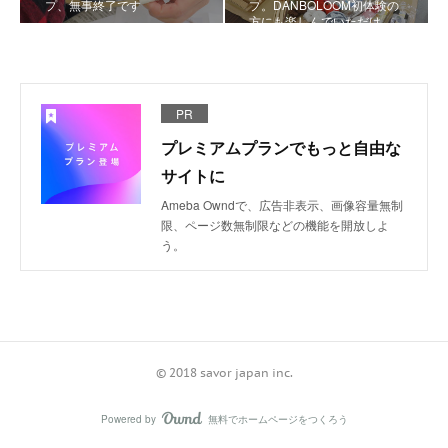
プ、無事終了です
プ。DANBOLOOM初体験の
方にも楽しんでいただけ…
PR
プレミアムプランでもっと自由な
サイトに
Ameba Owndで、広告非表示、画像容量無制
限、ページ数無制限などの機能を開放しよ
う。
©️ 2018 savor japan inc.
Powered by
無料でホームページをつくろう
AmebaOwnd
フォロー